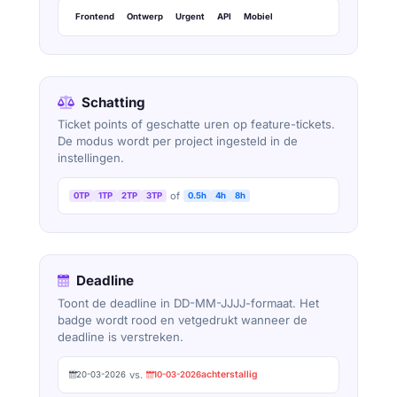
Frontend
Ontwerp
Urgent
API
Mobiel
Schatting
Ticket points of geschatte uren op feature-tickets.
De modus wordt per project ingesteld in de
instellingen.
of
0TP
1TP
2TP
3TP
0.5h
4h
8h
Deadline
Toont de deadline in DD-MM-JJJJ-formaat. Het
badge wordt rood en vetgedrukt wanneer de
deadline is verstreken.
vs.
achterstallig
20-03-2026
10-03-2026