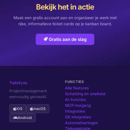
Bekijk het in actie
Maak een gratis account aan en organiseer je werk met
rijke, informatieve ticket cards op je kanban board.
Gratis aan de slag
FUNCTIES
Todo4you
Alle features
Projectmanagement
Schatting en snelheid
eenvoudig gemaakt.
AI-functies
MCP-toegang
iOS
macOS
Integraties
Git integraties
Android
Automatiseringen
Tijdregistratie