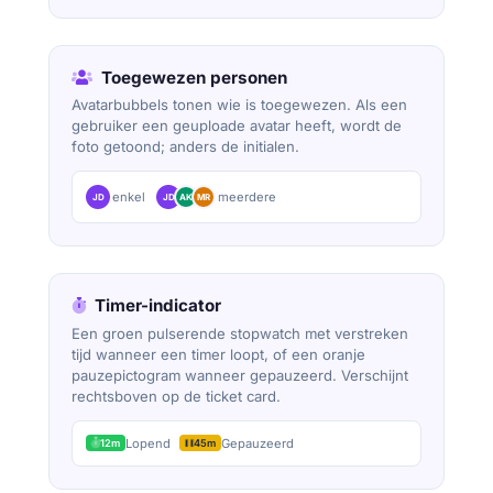
Toegewezen personen
Avatarbubbels tonen wie is toegewezen. Als een
gebruiker een geuploade avatar heeft, wordt de
foto getoond; anders de initialen.
enkel
meerdere
JD
JD
AK
MR
Timer-indicator
Een groen pulserende stopwatch met verstreken
tijd wanneer een timer loopt, of een oranje
pauzepictogram wanneer gepauzeerd. Verschijnt
rechtsboven op de ticket card.
Lopend
Gepauzeerd
12m
45m