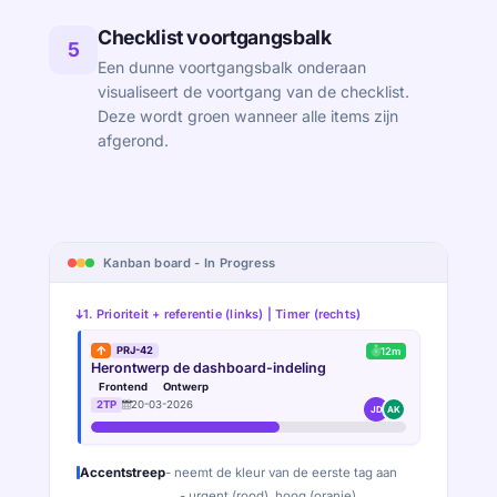
Checklist voortgangsbalk
5
Een dunne voortgangsbalk onderaan
visualiseert de voortgang van de checklist.
Deze wordt groen wanneer alle items zijn
afgerond.
Kanban board - In Progress
1. Prioriteit + referentie (links) | Timer (rechts)
PRJ-42
12m
Herontwerp de dashboard-indeling
Frontend
Ontwerp
2TP
20-03-2026
JD
AK
Accentstreep
- neemt de kleur van de eerste tag aan
- urgent (rood), hoog (oranje),