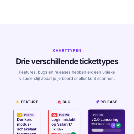
KAARTTYPEN
Drie verschillende tickettypes
Features, bugs en releases hebben elk een unieke
visuele stijl zodat je je board sneller kunt scannen.
FEATURE
BUG
RELEASE
PRJ-15
PRJ-23
PRJ-30
Donkere
Login mislukt
v2.0 Lancering
modus-
op Safari 17
01-04-2026
JD
AK
schakelaar
Kritiek
toevoegen