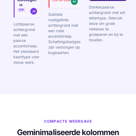
12-03-2026
AK
UI
Donkerpaarse
1TP
JD
achtergrond met wit
Subtiele
lettertype. Gebruik
roodgetinte
deze om grote
Lichtpaarse
achtergrond met
releases te
achtergrond
een rode
groeperen en bij te
met een
accentstreep.
houden.
paarse
Schattingsbadges
accentstreep.
zijn verborgen op
Het standaard
bugkaarten.
kaarttype voor
nieuw werk.
COMPACTE WEERGAVE
Geminimaliseerde kolommen