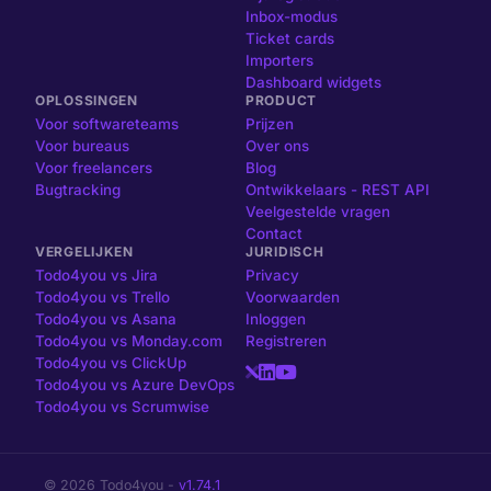
Inbox-modus
Ticket cards
Importers
Dashboard widgets
OPLOSSINGEN
PRODUCT
Voor softwareteams
Prijzen
Voor bureaus
Over ons
Voor freelancers
Blog
Bugtracking
Ontwikkelaars - REST API
Veelgestelde vragen
Contact
VERGELIJKEN
JURIDISCH
Todo4you vs Jira
Privacy
Todo4you vs Trello
Voorwaarden
Todo4you vs Asana
Inloggen
Todo4you vs Monday.com
Registreren
Todo4you vs ClickUp
Todo4you vs Azure DevOps
Todo4you vs Scrumwise
© 2026 Todo4you -
v1.74.1