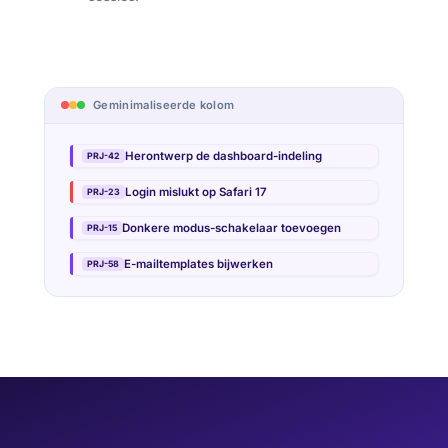
Geminimaliseerde kolom
Herontwerp de dashboard-indeling
PRJ-42
Login mislukt op Safari 17
PRJ-23
Donkere modus-schakelaar toevoegen
PRJ-15
E-mailtemplates bijwerken
PRJ-58