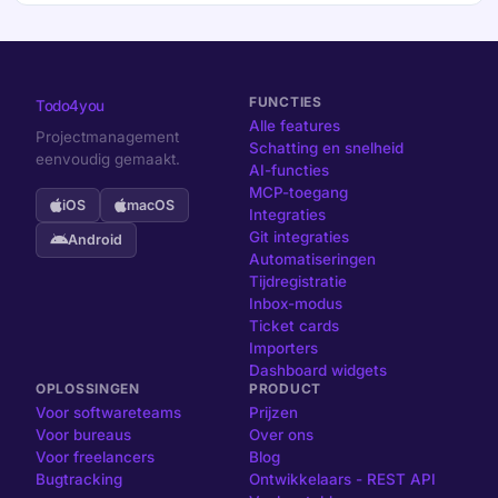
FUNCTIES
Todo4you
Alle features
Projectmanagement
Schatting en snelheid
eenvoudig gemaakt.
AI-functies
MCP-toegang
iOS
macOS
Integraties
Git integraties
Android
Automatiseringen
Tijdregistratie
Inbox-modus
Ticket cards
Importers
Dashboard widgets
OPLOSSINGEN
PRODUCT
Voor softwareteams
Prijzen
Voor bureaus
Over ons
Voor freelancers
Blog
Bugtracking
Ontwikkelaars - REST API