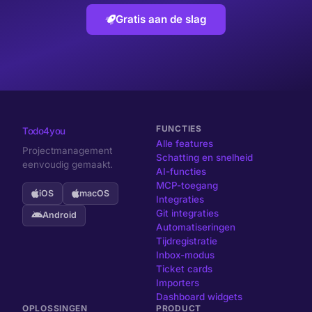
Gratis aan de slag
FUNCTIES
Todo4you
Alle features
Projectmanagement
Schatting en snelheid
eenvoudig gemaakt.
AI-functies
MCP-toegang
iOS
macOS
Integraties
Git integraties
Android
Automatiseringen
Tijdregistratie
Inbox-modus
Ticket cards
Importers
Dashboard widgets
OPLOSSINGEN
PRODUCT