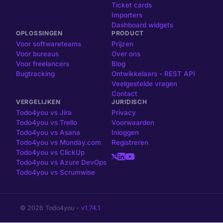
Ticket cards
Importers
Dashboard widgets
OPLOSSINGEN
PRODUCT
Voor softwareteams
Prijzen
Voor bureaus
Over ons
Voor freelancers
Blog
Bugtracking
Ontwikkelaars - REST API
Veelgestelde vragen
Contact
VERGELIJKEN
JURIDISCH
Todo4you vs Jira
Privacy
Todo4you vs Trello
Voorwaarden
Todo4you vs Asana
Inloggen
Todo4you vs Monday.com
Registreren
Todo4you vs ClickUp
Todo4you vs Azure DevOps
Todo4you vs Scrumwise
© 2026 Todo4you -
v1.74.1