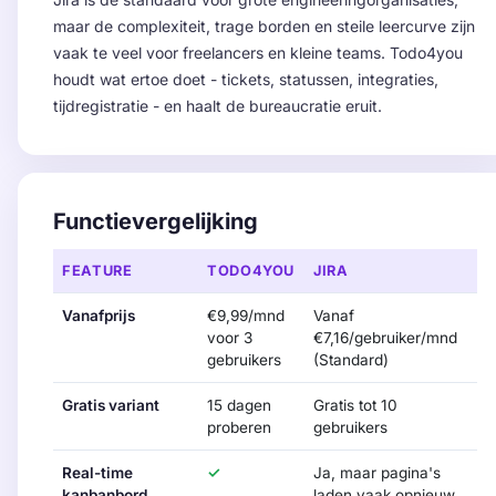
maar de complexiteit, trage borden en steile leercurve zijn
vaak te veel voor freelancers en kleine teams. Todo4you
houdt wat ertoe doet - tickets, statussen, integraties,
tijdregistratie - en haalt de bureaucratie eruit.
Functievergelijking
FEATURE
TODO4YOU
JIRA
Vanafprijs
€9,99/mnd
Vanaf
voor 3
€7,16/gebruiker/mnd
gebruikers
(Standard)
Gratis variant
15 dagen
Gratis tot 10
proberen
gebruikers
Real-time
✓
Ja, maar pagina's
kanbanbord
laden vaak opnieuw