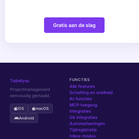
Gratis aan de slag
FUNCTIES
Todo4you
Alle features
Projectmanagement
Schatting en snelheid
eenvoudig gemaakt.
AI-functies
MCP-toegang
iOS
macOS
Integraties
Git integraties
Android
Automatiseringen
Tijdregistratie
Inbox-modus