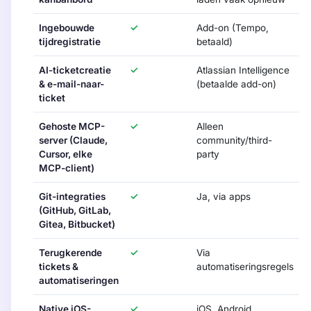
Ingebouwde
✓
Add-on (Tempo,
tijdregistratie
betaald)
AI-ticketcreatie
✓
Atlassian Intelligence
& e-mail-naar-
(betaalde add-on)
ticket
Gehoste MCP-
✓
Alleen
server (Claude,
community/third-
Cursor, elke
party
MCP-client)
Git-integraties
✓
Ja, via apps
(GitHub, GitLab,
Gitea, Bitbucket)
Terugkerende
✓
Via
tickets &
automatiseringsregels
automatiseringen
Native iOS-,
✓
iOS, Android